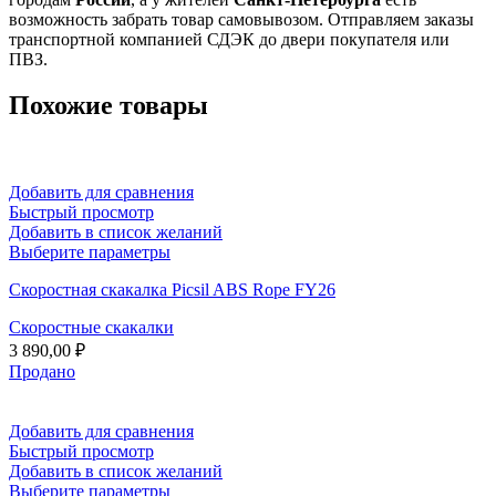
возможность забрать товар самовывозом. Отправляем заказы
транспортной компанией СДЭК до двери покупателя или
ПВЗ.
Похожие товары
Добавить для сравнения
Быстрый просмотр
Добавить в список желаний
Этот
Выберите параметры
товар
Скоростная скакалка Picsil ABS Rope FY26
имеет
несколько
Скоростные скакалки
вариаций.
3 890,00
₽
Опции
можно
Продано
выбрать
на
странице
Добавить для сравнения
товара.
Быстрый просмотр
Добавить в список желаний
Этот
Выберите параметры