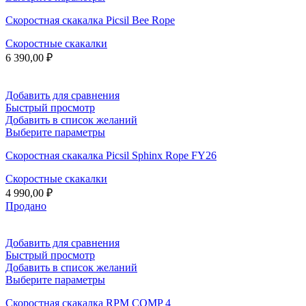
товар
Скоростная скакалка Picsil Bee Rope
имеет
несколько
Скоростные скакалки
вариаций.
6 390,00
₽
Опции
можно
выбрать
на
Добавить для сравнения
странице
Быстрый просмотр
товара.
Добавить в список желаний
Этот
Выберите параметры
товар
Скоростная скакалка Picsil Sphinx Rope FY26
имеет
несколько
Скоростные скакалки
вариаций.
4 990,00
₽
Опции
можно
Продано
выбрать
на
странице
Добавить для сравнения
товара.
Быстрый просмотр
Добавить в список желаний
Этот
Выберите параметры
товар
Скоростная скакалка RPM COMP 4
имеет