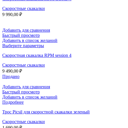
несколько
Скоростные скакалки
вариаций.
9 990,00
₽
Опции
можно
выбрать
на
Добавить для сравнения
странице
Быстрый просмотр
товара.
Добавить в список желаний
Этот
Выберите параметры
товар
Скоростная скакалка RPM session 4
имеет
несколько
Скоростные скакалки
вариаций.
9 490,00
₽
Опции
можно
Продано
выбрать
на
Добавить для сравнения
странице
Быстрый просмотр
товара.
Добавить в список желаний
Подробнее
Трос Picsil для скоростной скакалки зеленый
Скоростные скакалки
1 690,00
₽