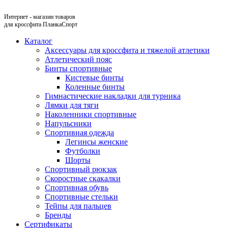
Интернет - магазин товаров
для кроссфита ПланкаСпорт
Каталог
Аксессуары для кроссфита и тяжелой атлетики
Атлетический пояс
Бинты спортивные
Кистевые бинты
Коленные бинты
Гимнастические накладки для турника
Лямки для тяги
Наколенники спортивные
Напульсники
Спортивная одежда
Легинсы женские
Футболки
Шорты
Спортивный рюкзак
Скоростные скакалки
Спортивная обувь
Спортивные стельки
Тейпы для пальцев
Бренды
Сертификаты