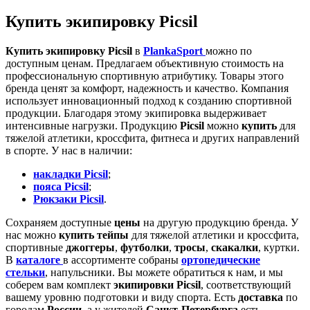
Купить экипировку Picsil
Купить экипировку Picsil
в
PlankaSport
можно по
доступным ценам. Предлагаем объективную стоимость на
профессиональную спортивную атрибутику. Товары этого
бренда ценят за комфорт, надежность и качество. Компания
использует инновационный подход к созданию спортивной
продукции. Благодаря этому экипировка выдерживает
интенсивные нагрузки. Продукцию
Picsil
можно
купить
для
тяжелой атлетики, кроссфита, фитнеса и других направлений
в спорте. У нас в наличии:
накладки Picsil
;
пояса Picsil
;
Рюкзаки Picsil
.
Сохраняем доступные
цены
на другую продукцию бренда. У
нас можно
купить тейпы
для тяжелой атлетики и кроссфита,
спортивные
джоггеры
,
футболки
,
тросы
,
скакалки
, куртки.
В
каталоге
в ассортименте собраны
ортопедические
стельки
, напульсники. Вы можете обратиться к нам, и мы
соберем вам комплект
экипировки Picsil
, соответствующий
вашему уровню подготовки и виду спорта. Есть
доставка
по
городам
России
, а у жителей
Санкт-Петербурга
есть