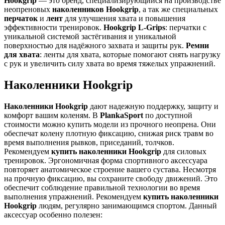
Hookgrip
— это бренд, специализирующийся на производстве
неопреновых
наколенников Hookgrip
, а так же специальных
перчаток
и
лент
для улучшения хвата и повышения
эффективности тренировок.
Hookgrip L-Grips
: перчатки с
уникальной системой застёгивания и уникальной
поверхностью для надёжного захвата и защиты рук.
Ремни
для хвата
: ленты для хвата, которые помогают снять нагрузку
с рук и увеличить силу хвата во время тяжелых упражнений.
Наколенники Hookgrip
Наколенники Hookgrip
дают надежную
поддержку
, защиту и
комфорт вашим коленям. В
PlankaSport
по доступной
стоимости можно купить модели из прочного неопрена. Они
обеспечат
колену
плотную фиксацию, снижая риск травм во
время выполнения рывков, приседаний, толчков.
Рекомендуем
купить наколенники Hookgrip
для силовых
тренировок. Эргономичная форма спортивного аксессуара
повторяет анатомическое строение вашего сустава. Несмотря
на прочную фиксацию, вы сохраните свободу движений. Это
обеспечит соблюдение правильной технологии во время
выполнения упражнений.
Рекомендуем
купить наколенники
Hookgrip
людям, регулярно занимающимся спортом. Данный
аксессуар особенно полезен: