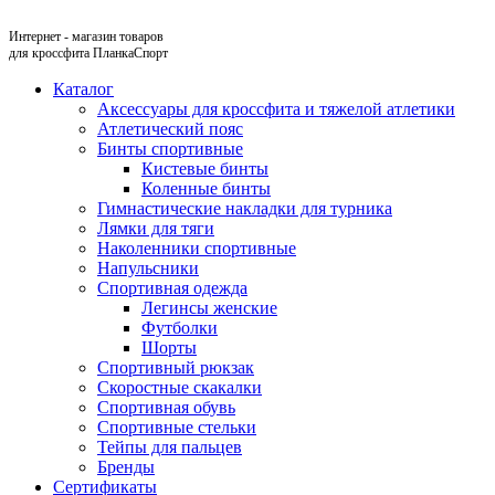
Интернет - магазин товаров
для кроссфита ПланкаСпорт
Каталог
Аксессуары для кроссфита и тяжелой атлетики
Атлетический пояс
Бинты спортивные
Кистевые бинты
Коленные бинты
Гимнастические накладки для турника
Лямки для тяги
Наколенники спортивные
Напульсники
Спортивная одежда
Легинсы женские
Футболки
Шорты
Спортивный рюкзак
Скоростные скакалки
Спортивная обувь
Спортивные стельки
Тейпы для пальцев
Бренды
Сертификаты